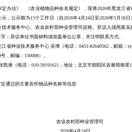
定办法》、《农业植物品种命名规定》，现将
202
6
年
黑龙江
省
公示，公示期为
15
个工作日（自
202
6
年
4
月
24
日至
202
6
年
5
月
18
日
业技术服务中心、
农业农村部种业管理司反映。异议人须用真实
签字；异议单位书面材料须加盖单位公章，并注明联系方式。
龙江省种业技术服务中心
吴博（电话：
0451-82640562
，邮箱：
z
9
号，邮编：
150008
）
。
张凯淅（电话：
010-59191621
，地址：北京市朝阳区农展馆南里
1
审定通过的主要农作物品种名称等信息
村部种业管理司
02
6
年
4
月
24
日