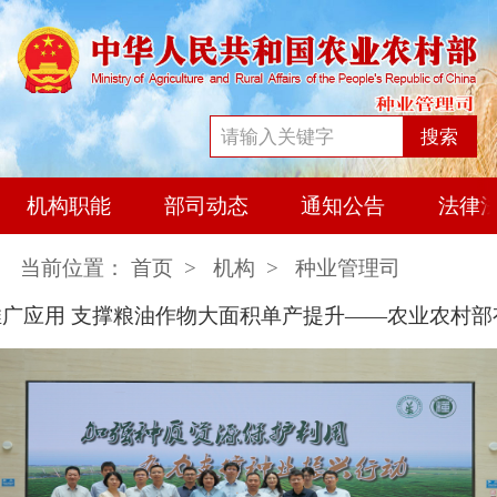
搜索
机构职能
部司动态
通知公告
法律
当前位置：
首页
>
机构
>
种业管理司
应用 支撑粮油作物大面积单产提升——农业农村部有关