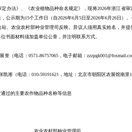
定办法》、《农业植物品种命名规定》，现将
2026
年
浙江省
审
示，公示期为
15
个工作日（自
2026
年
6
月
5
日至
2026
年
6
月
26
日）。
总站
、农业农村部种业管理司反映。异议人须用真实姓名，并提
单位书面材料须加盖单位公章，并注明联系方式。
展誉（
电话：
0571-86757065
，电子邮箱：
zzzpgk001@foxmail.c
张凯淅（电话：
010-59191621
，地址：北京市朝阳区农展馆南里
1
定通过的主要农作物品种名称等
信息
部种业管理司