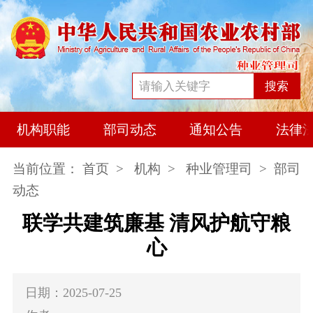
搜索
机构职能
部司动态
通知公告
法律
当前位置：
首页
>
机构
>
种业管理司
> 部司
动态
联学共建筑廉基
清风护航守粮
心
日期：2025-07-25