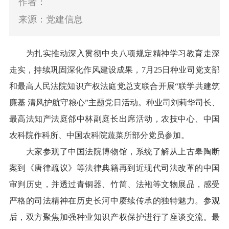
作者：
来源：党建信息
为扎实推动深入贯彻中央八项规定精神学习教育走深
走实，持续巩固深化作风建设成果，7月25日种业司党支部
和最高人民法院知识产权法庭党总支联合开展“联学共建筑
廉基 清风护航守粮心”主题党日活动。种业司刘莉华司长、
最高法知产法庭郃中林副庭长出席活动，农技中心、中国
农科院作科所、中国农科院蔬菜所部分党员参加。
大家参观了中国法院博物馆，系统了解从上古皋陶断
案到《唐律疏议》等法律典籍再到近现代司法改革的中国
审判历史，并透过青铜器、竹简、法袍等文物展品，感受
严格的司法精神在历史长河中赓续传承的独特魅力。参观
后，双方聚焦加强种业知识产权保护进行了座谈交流。最