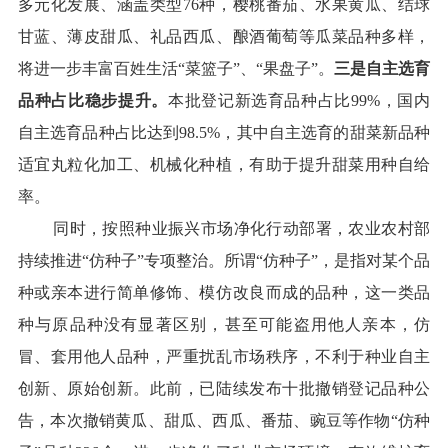
多元化发展、涵盖类型
76
种，樱桃番茄、水果黄瓜、结球
甘蓝、薄皮甜瓜、礼品西瓜、酿酒葡萄等瓜菜品种多样，
将进一步丰富百姓生活“菜篮子”、“果盘子”。
三是自主选育
品种占比稳步提升。
本批登记新选育品种占比
99%
，国内
自主选育品种占比达到
98.5%
，其中自主选育的甜菜新品种
适宜丸粒化加工、机械化种植，有助于提升甜菜用种自给
率。
同时，按照种业振兴市场净化行动部署，农业农村部
持续推进
“
仿种子
”
专项整治。所谓
“
仿种子
”
，是指对某个品
种或亲本进行简单修饰、模仿改良而成的品种，这一类品
种与原品种没有显著区别，甚至可能盗用他人亲本，仿
冒、套用他人品种，严重扰乱市场秩序，不利于种业自主
创新、原始创新。此前，已陆续发布十批撤销登记品种公
告，本次撤销黄瓜、甜瓜、西瓜、番茄、豌豆等作物
“
仿种