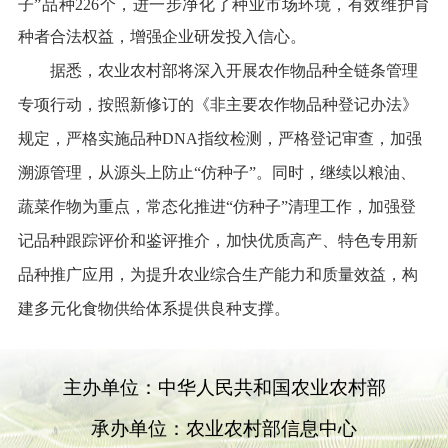
子
”
品种226
个，进一步净化了种业市场环境，有效维护育
种者合法权益，增强企业研发投入信心。
据悉，农业农村部将
深入开展农作物
品种全链条管理
专项行动，按照
新修订的《非主要农作物品种登记办法》
规定，
严格实施
品种
DNA
指纹
检测
，严格登记审查，加强
溯源管理，从源头上防止
“
仿种子
”
。
同时，继续
以粮油、
蔬菜作物为重点，
常态化推进
“
仿种子
”
清理
工作
，加强登
记品种跟踪评价和鉴评推介，加快优质
高产
、
特色
专用新
品种推广应用
，
为提升农业综合生产能力和质量效益，
构
建多元化食物供给体系提供良种支撑。
主办单位：中华人民共和国农业农村部
承办单位：农业农村部信息中心