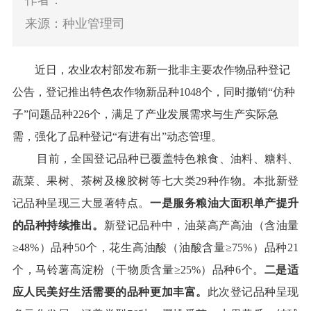
作者：
来源：种业管理司
近日，农业农村部发布新一批非主要农作物品种登记
公告，登记推出特色农作物新品种
1048
个，同时撤销
“
仿种
子
”
问题品种
226
个，满足了产业发展需求与生产实际急
需，强化了品种登记
“
有进有出
”
动态管理。
目前，全国登记品种已覆盖特色粮食、油料、糖料、
蔬菜、果树、茶树及橡胶树等七大类
29
种作物。本批新登
记品种呈现三大显著特点。
一是服务粮油大面积单产提升
的品种持续推出。
新登记品种中，油菜高产高油（含油量
≥
48%
）品种
50
个，花生高油酸（油酸含量≥
75%
）品种
21
个，马铃薯高淀粉（干物质含量≥
25%
）品种
6
个。
二是适
应人民美好生活需要的品种更加丰富。
此次登记品种呈现