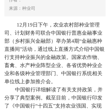
作者：
来源：种业司
12
月
19
日下午，农业农村部种业管理
司、计划财务司联合中国银行普惠金融事业
部（乡村振兴金融部）
举办第
4
期
“金融惠种
直播间”
活动，
通过线上直播方式介绍
中国银
行
支持种业振兴
的
金融
政策
。国家农作物、
畜禽、水产种业阵型企业、各省优势种业企
业和
各
级种业管理部门、
中国银行
系统相关
单位线上参加推介会。
中国银行
详细解读了有关支持
政策
，并
分享了典型案例
。截至目前，中国银行印发
了《中国银行
“十四五”支持农业强国、实现