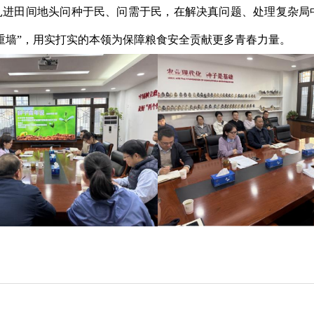
扎进田间地头
问种于民、问需于民
，在解决真问题、处理复杂局
重墙”，用实打实的本领为
保障粮食安全
贡献更多青春力量。