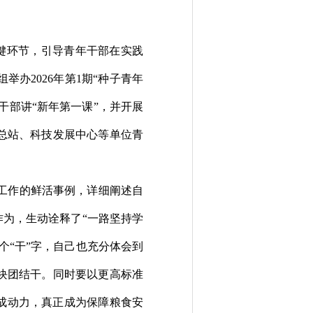
键环节，引导青年干部在实践
组举办
2026
年第
1
期
“种子青年
干部讲
“新年第一课”
，并开展
总站、科技发展中心等单位
青
工作的鲜活事例，详细阐述自
作为，生动诠释了“一路坚持学
个
“干”字
，
自己也充分体会到
块团结干。
同时要以更高标准
成动力，真正成为保障粮食安