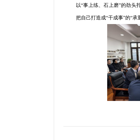
以
“事上练、石上磨”的劲头
把自己打造成
“
干成事
”
的
“承