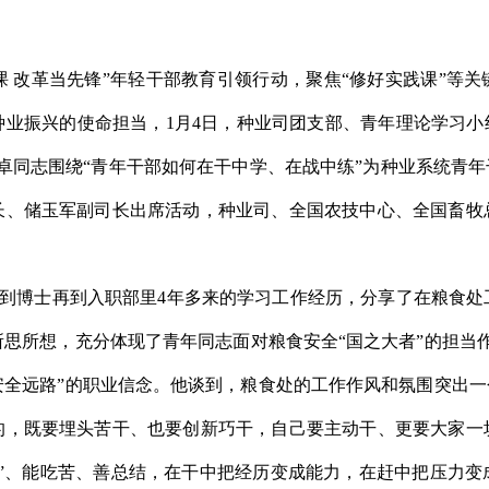
课 改革当先锋”年轻干部教育引领行动，聚焦“修好实践课”
等
关
种业振兴的使
命担当，
1
月
4
日，种业司团支部、青年理论学习小
卓同志围绕
“青年干部如何在干中学、
在战中练
”
为种业系统青年
长、储玉军副司长出席活动，种业司
、全国农技中心、全国畜牧
到博士再到入职部里
4
年多来的
学习工作经历，分享了在粮食处
所思所想，充分体现了青年同志面对粮食安全
“国之大者”的担当
安全远路”的职业信念。他谈到，粮食处
的工作作风和氛围突出一
的，既要埋头苦干、也要创新巧干，自己要主动干、更要大家一
门”、能吃苦、善总结，在干中把经历变成能力，在赶中把压力变