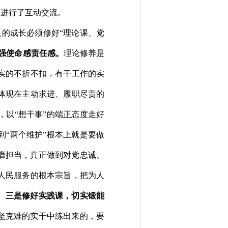
题进行了互动交流。
人的成长必须修好
“理论课、党
强使命感责任感。
理论修养是
实
的
不折不扣
，
有
干工作的
实
体现在
主动求进、
履职尽责
的
，
以
“
想干事
”的
端正态度走好
到
“两个维护”
根本上就是要做
膺担当，真正做到对党忠诚、
人民服务
的根本宗旨，
把
为人
。
三是修好实践课，切实锻能
坚克难的实干中练出来的
，
要