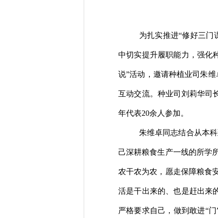
为扎实推进
“修好三门
中切实提升履职能力，强化
说”活
动，邀请
种植业司朱维
互动交流。种业司刘莉华司
年
代表
20
余人
参加。
朱维卓同志结合从本科
己
深耕
粮食生产
一线
的所学
农干农为农，愿走保障粮食
活是干出来的、也是赶出来
严格要求自己，做到
敢进
“