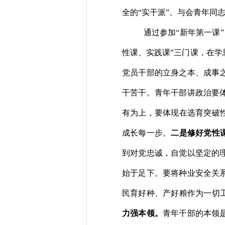
全的“实干派”。与会青年同
通过参加
“
新年第一课
”
性课、实践课”三门课，在学
党员干部的立身之本、成事
干
苦干
。
青年干部
讲政治
要
有
为
上
，
要体现在
选育
突破
成长每一步
。
二是修好党性
到对党忠诚，自觉以坚定的
始于足下。
要
将
种业安全
关
民
育好种
、
产好粮
作为
一切
力强本领
。
青年干部的本领