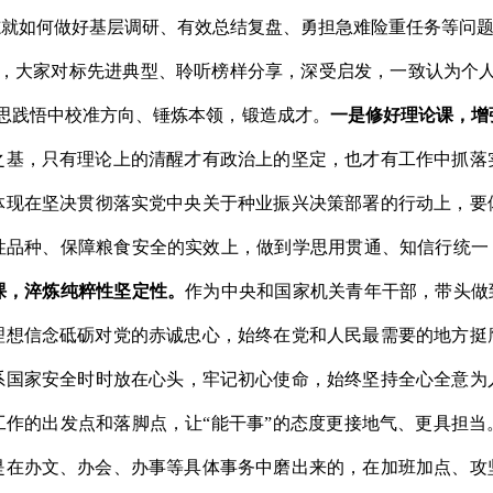
志就如何做好基层调研、有效总结复盘、勇担急难险重任务等问
，大家对标先进典型、聆听榜样分享，深受
启发
，一致认为个
思践悟中校准方向、锤炼本领，
锻造成
才。
一是修好理论课，增
之基
，
只有理论上的清醒才有政治上的坚定
，
也才
有
工作中
抓
落
体现在
坚决贯彻落实党中央关于种业振兴决策部署的行动上，
要
性品种
、保障粮食安全
的实效上
，
做到学思用贯通、知信行统一
课，淬炼纯粹性坚定性。
作为
中
央和国家机关
青年干部
，
带头做
理想信念砥砺对党的赤诚忠心，始终在党和人民最需要的地方挺
系
国家安全
时时
放在心头
，
牢记
初心
使命
，
始终坚持
全心全意为
工作的出发点和落脚点
，
让
“
能干事
”的态度
更
接地气
、
更
具担当
是在办文、办会、办事等具体事务中磨出来的，在加班加点、攻