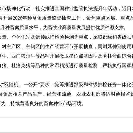
场净化行动，扎实推进全国种业监管执法提升年活动，近日
署开展
2026
年种畜禽质量监督抽查工作，聚焦重点区域、重点
提
升种畜禽质量水平，为畜牧业高质量发展提供优质种源支撑。
、个体识别及遗传缺陷检验检测为重点，采取部级和省级抽
，对主产区、主销区的生产经营
环节
开展抽查，同时
延伸到使用
坦牛、西门塔尔牛等品种开展微卫星位点基因型及脊柱弯曲综合
白猪、杜洛克猪等品种的常温精液进行质量检测，严格执行国家
实
“双随机、一公开”要求，统筹推进部级和省级抽检任务一体
畜禽及相关产品生产、经营和流通。农业农村部将适时通报监
行为，持续营造良好的畜禽种业市场环境。