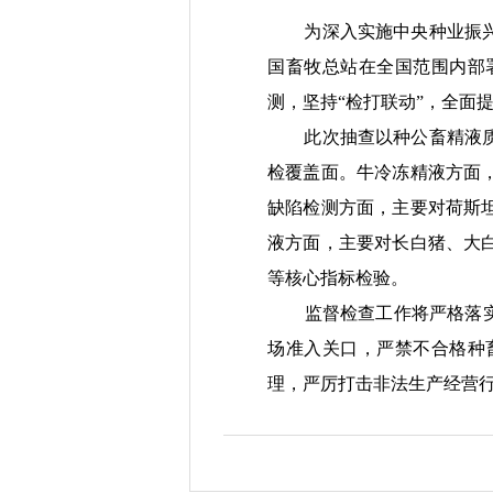
为深入实施中央种业振兴市
国畜牧总站在全国范围内部
测，
坚持
“
检打联动
”
，
全面
此次抽查以种公畜精液质量
检覆盖面。牛冷冻精液方面
缺陷检测方面，主要对荷斯
液方面，主要对长白猪、大
等核心指标检验
。
监督检查工作将严格落
场准入关口，严禁不合格种
理，严厉打击非法生产经营