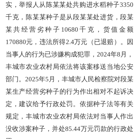
实，举报人从陈某某处共购进水稻种子
3350
千克，陈某某种子是从段某某处进货，段某
某共经营劣种子
10680
千克，货值金额
170880
元，违法所得
2.4
万元（已退赔）。因
当事人的行为已涉嫌构成犯罪，
2024
年
8
月，
丰城市农业农村局依法将该案移送当地公安
部门。
2025
年
5
月，丰城市人民检察院对段某
某生产经营劣种子的行为作出相对不起诉决
定，建议给予行政处罚。依据种子法等有关
规定，丰城市农业农村局依法对当事人作出
没收涉案种子，并处
85.44
万元罚款的行政处