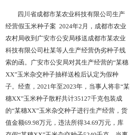
四川省成都市某农业科技有限公司生产
经营假玉米种子案
2024
年
2
月，成都市农业
农村局收到广安市公安局移送成都市某农业
科技有限公司杜某等人生产经营伪劣种子线
索的函。广安市公安局对其生产经营的
“
某穗
XX”
玉米杂交种子抽样送检后认定为假种
子。经查，
2021
年至
2023
年，当事人将非
“
某
穗
XX”
玉米种子散籽共计
35127
千克包装成
的
“
某穗
XX”
玉米杂交种子进行生产经营，货
值金额
69.98
万元，违法所得
34.69
万元，库
存假
“
某穗
XX”
玉米杂交种子
5240
千克。当事