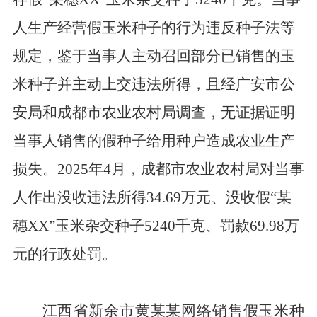
人生产经营假玉米种子的行为违反种子法等
规定，鉴于当事人主动召回部分已销售的玉
米种子并主动上交违法所得，且经广安市公
安局和成都市农业农村局调查，无证据证明
当事人销售的假种子给用种户造成农业生产
损失。
2025
年
4
月，成都市农业农村局对当事
人作出没收违法所得
34.69
万元、没收假
“
某
穗
XX”
玉米杂交种子
5240
千克、罚款
69.98
万
元的行政处罚。
江西省新余市黄某某网络销售假玉米种