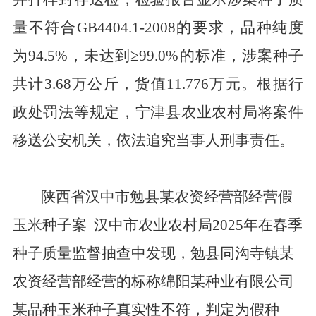
量不符合
GB4404.1-2008
的要求，品种纯度
为
94.5%
，未达到
≥99.0%
的标准，涉案种子
共计
3.68
万公斤，货值
11.776
万元。根据行
政处罚法等规定，宁津县农业农村局将案件
移送公安机关，依法追究当事人刑事责任。
陕西省汉中市勉县某农资经营部经营假
玉米种子案
汉中市农业农村局
2025
年在春季
种子质量监督抽查中发现，勉县同沟寺镇某
农资经营部经营的标称绵阳某种业有限公司
某品种玉米种子真实性不符，判定为假种