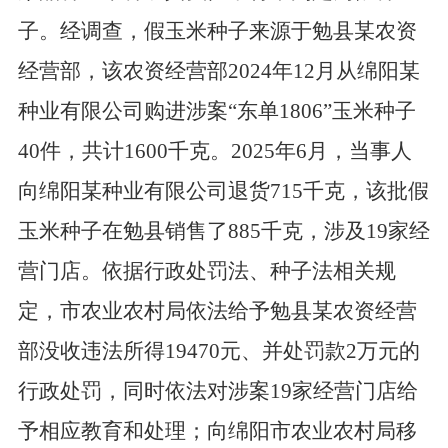
子。经调查，假玉米种子来源于勉县某农资
经营部，该农资经营部
2024
年
12
月从绵阳某
种业有限公司购进涉案
“
东单
1806”
玉米种子
40
件，共计
1600
千克。
2025
年
6
月，当事人
向绵阳某种业有限公司退货
715
千克，该批假
玉米种子在勉县销售了
885
千克，涉及
19
家经
营门店。依据行政处罚法、种子法相关规
定，市农业农村局依法给予勉县某农资经营
部没收违法所得
19470
元、并处罚款
2
万元的
行政处罚，同时依法对涉案
19
家经营门店给
予相应教育和处理；向绵阳市农业农村局移