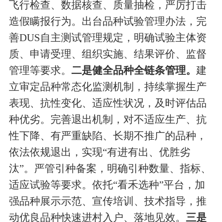
飞行检查、数据核查、质量抽检，严厉打击
造假瞒报行为。
出台品种试验管理办法
，
完
善
DUS
自主测试管理规定，
明确
试验主体资
质、申请受理、组织实施、结果评价、监督
管理
等要求。
二
是
健全
品种
全链条管理
。
建
立审定品种常态化监测机制，持续掌握生产
表现、抗性变化、适应性状况，及时评估品
种优劣。
完善退出机制
，
对不适应生产、
抗
性下降
、
有
严重缺陷、长期不推广的品种，
依法依规退出，实现
“
有进有出、优胜劣
汰
”
。
严管引种备案
，
明确引种数量、指标、
适应试验等要求
。依托
“
看禾选种
”
平台，加
强
品种
展示示范、宣传培训、技术指导，推
动优良品种快速进村入户、落地见效。
三
是