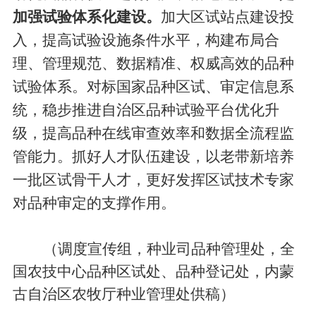
加强试验体系
化
建设
。
加大区试站点建设投
入
，
提高试验设施条件
水平
，构建布局合
理、管理规范、数据精准、权威高效的品种
试验体系。对标国家品种区试、审定信息系
统，稳步推进
自治区
品种试验平台优化升
级，
提高品种
在线审查效率和数据全流程监
管能力。
抓好人才队伍建设
，
以老带新培养
一批区试骨干人才，更好发挥区试技术专家
对品种审定的支撑作用。
（调度宣传组，种业司品种管理处，
全
国农技中心品种区试处、品种登记处，
内蒙
古自治区农牧厅种业管理处供稿）