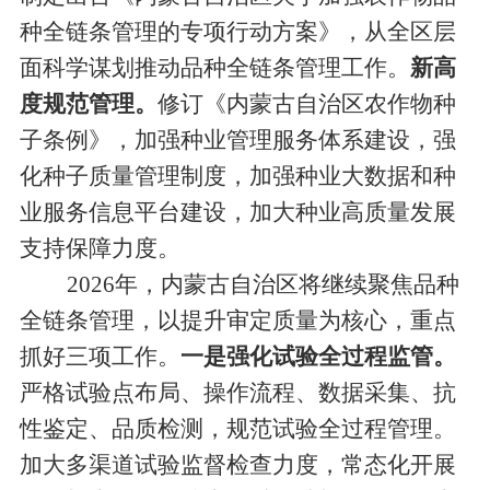
种全链条管理的专项行动方案》
，
从全区层
面
科学
谋划推动品种
全链条
管理工作
。
新高
度规范管理。
修订《内蒙古自治区农作物种
子条例》，加强种业管理服务体系建设，强
化种子质量管理制度
，加强种业大数据和种
业服务信息平台建设，
加大种业高质量发展
支持保障力度。
2026
年，内蒙古
自治区
将
继续聚焦
品种
全链条管理，以提升审定质量为核心，重点
抓好三项工作。
一
是
强化试验
全过程
监管
。
严格试验点布局、操作流程、数据采集、抗
性鉴定、品质检测，
规范试验全过程管理
。
加大
多渠道
试验监督检查力度，常态化开展