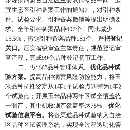
步规范内蒙古自治区主要农作物品种同一适
宜生态区引种备案工作的通知》，对引种条
件、试验要求、引种备案撤销等提出
明确
要
求。
全
年引种备案品种
407
个，
同比
减少
16.5%
，撤销引种备案品种
181
个。
严把登记
关口。
压实省级审查主体责任，规范
登记
审
查流程，完成
99
个品种登记初审工作。
二、
做
“
优
”
品种管理体系
。
优化
品种
试
验方案。
提高
品种
病害风险
防
控能力，将玉
米
品种
抗性鉴定从
1
年
1
个试验
点调整为
1
年
2
个试验
点；开展玉米
品种
两年区试全覆盖统
一测产，其中机收测产覆盖率达
75%
。
优化
试验
信息平台。
将各渠道
品种
试验纳入
自治
区品种
区试管理系统，实现全过程透明化管