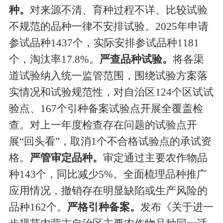
种
。
对来源不清、育种过程不详、比较试验
不规范的品种一律不安排试验。
2025
年申请
参试品种
1437
个，实际安排参试品种
1181
个，淘汰率
17.8%
。
严查品种试验。
将各渠
道试验纳入统一监管
范围
，围绕试验方案落
实情况和试验规范性，对
自治区
124
个区试试
验点、
167
个引种备案试验点开展全覆盖检
查。对上一年度检查存在问题的试验点开
展
“
回头看
”
，取消
1
个不合格试
验
点的承试资
格。
严管审定品种。
审定通过主要农作物品
种
143
个，
同比
减少
5%
。全面梳理品种推广
应用情况，撤销存在明显缺陷或生产风险的
品种
162
个。
严
格
引种备案。
发布《关于进一