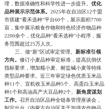
理，数据
准确性
和科学性
进一步
提升。
优化
品种
展示示范体系。
2025
年在
自治区
12
个盟
市搭建
“
看禾选种
”
平台
60
个，展示面积
7700
亩，集中
展示
粮食作物和特色经济作物品种
2200
余个
，
优化
品种
“
看禾选种
”
小程序，
服
务范围超过
25
万人次。
三、
做
“
新
”
区试
审定管理
。
新标准引领
方向。
修订小麦品种审定标准，提高抗倒伏
指标要求，增加糯小麦
、
耐盐碱小麦等特殊
类型品种要求。近三年审定绿色优质玉米品
种
11
个、宜机收玉米品种
5
个、高蛋白玉米品
种
1
个
和
高油
高产
大豆品种
2
个。
新角度谋划
工作。
召开
自治区
品种全链条管理座谈会，
制定出台《内蒙古自治区关于加强农作物品