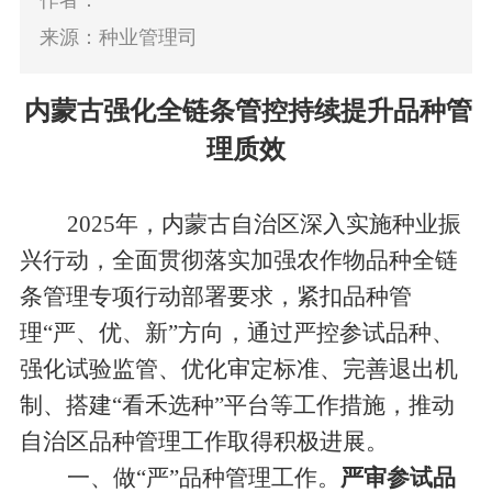
作者：
来源：种业管理司
内蒙古强化全链条管控持续提升品种管
理质效
2025
年，内蒙古自治区深入实施种业振
兴行动，全面贯彻落实加强农作物品种全链
条管理
专项行动部署
要求，紧扣
品种管
理
“
严、优、新
”
方向，通过严控参试品种、
强化试验监管、优化审定标准、完善退出机
制、搭建
“
看禾选种
”
平台等
工作措施
，推动
自治
区品种管理工作取得积极进展。
一、
做
“
严
”
品种管理工作。
严审参试品