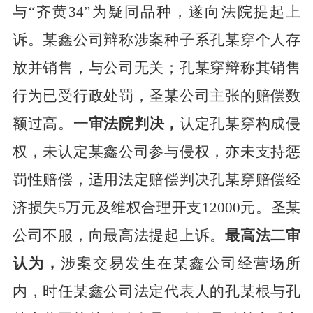
与“齐黄34”为疑同品种，遂向法院提起上
诉。某鑫公司辩称涉案种子系孔某穿个人存
放并销售，与公司无关；孔某穿辩称其销售
行为已受行政处罚，圣某公司主张的赔偿数
额过高。
一审法院判决，
认定孔某穿构成侵
权，未认定某鑫公司参与侵权，亦未支持惩
罚性赔偿，适用法定赔偿判决孔某穿赔偿经
济损失
5万元及维权合理开支12000元。圣某
公司不服，向最高法提起上诉。
最高法二审
认为，
涉案交易发生在某鑫公司经营场所
内，时任某鑫公司法定代表人的孔某根与孔