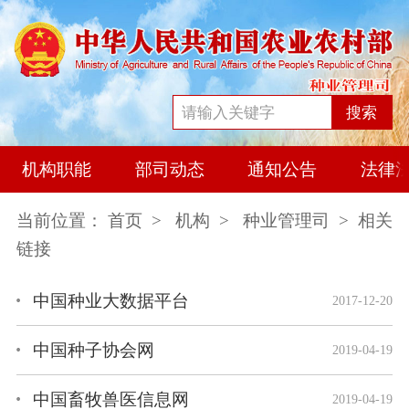
搜索
机构职能
部司动态
通知公告
法律
当前位置：
首页
>
机构
>
种业管理司
> 相关
链接
中国种业大数据平台
2017-12-20
中国种子协会网
2019-04-19
中国畜牧兽医信息网
2019-04-19