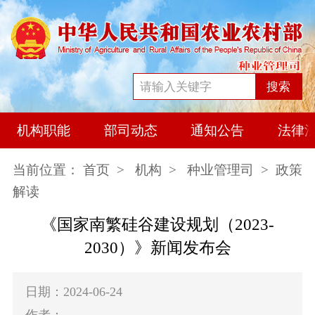
搜索
机构职能
部司动态
通知公告
法律
当前位置：
首页
>
机构
>
种业管理司
> 政策
解读
《国家南繁硅谷建设规划（2023-
2030）》新闻发布会
日期：2024-06-24